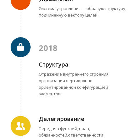
Система управления — образую структуру,
подчинённую вектору целей.
Время начала
2018
WhatsApp
Структура
Отправить копию расчета мне!
Отражение внутреннего строения
Telegram
организации вертикально
ориентированной конфигурацией
элементов
WeChat: wxid_whm
Email
Делегирование
ОТПРАВИТЬ
Передача функций, прав,
Skype
обязанностей,ответственности