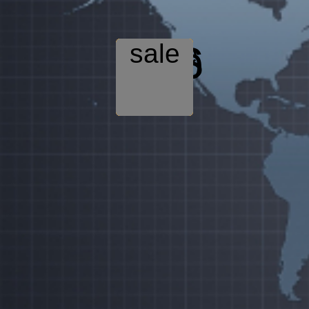
source
open
html
sale
CRM
Web
CSS
VDS
php
JS
ERP
Инновации
Внедрение
Администрирование