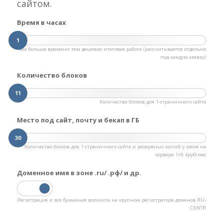
сайтом.
Время в часах
1
Чем больше времени тем дешевле итоговая работа (рассчитывается отдельно
под каждую заявку)
Количество блоков
11
Количество блоков для 1-страничного сайта
Место под сайт, почту и бекап в ГБ
30
Количество блоков для 1-страничного сайта и резервных копий у меня на
сервере 1гб 4руб/мес
Доменное имя в зоне .ru/ .рф/ и др.
Регистрация и вся бумажная волокита на крупном регистраторе доменов RU-
CENTR